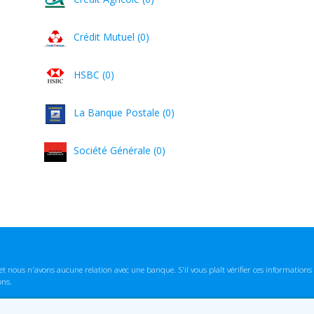
Crédit Mutuel (0)
HSBC (0)
La Banque Postale (0)
Société Générale (0)
t nous n'avons aucune relation avec une banque. S'il vous plaît vérifier ces informatio
ons.