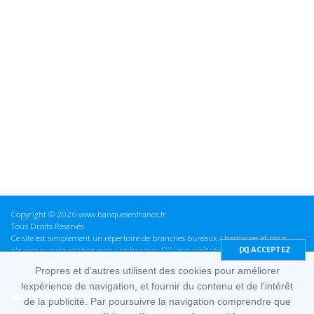
Copyright © 2026 www.banquesenfrance.fr
Tous Droits Réservés.
Ce site est simplement un répertoire de branches bureaux / bancaires et nous
n'avons aucune relation avec une banque. S'il vous plaît vérifier ces informations
avant d'effectuer toute opération, nous ne sommes pas responsables des erreurs
Propres et d'autres utilisent des cookies pour améliorer
ou des omissions dans les informations que nous fournissons.
lexpérience de navigation, et fournir du contenu et de l'intérêt
Mentions Légales & cookies
de la publicité. Par poursuivre la navigation comprendre que