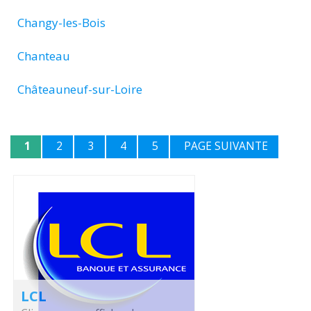
Changy-les-Bois
Chanteau
Châteauneuf-sur-Loire
1
2
3
4
5
PAGE SUIVANTE
LCL