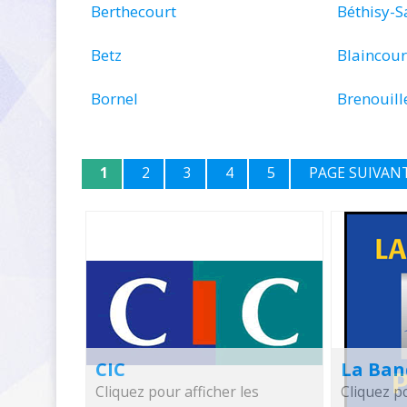
Berthecourt
Béthisy-S
Betz
Blaincour
Bornel
Brenouill
1
2
3
4
5
PAGE SUIVAN
CIC
La Ban
Cliquez pour afficher les
Cliquez po