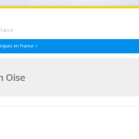
France
nques en France
n Oise