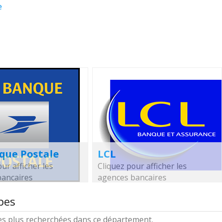
e
que Postale
LCL
ur afficher les
Cliquez pour afficher les
bancaires
agences bancaires
pes
les plus recherchées dans ce département.