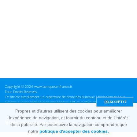
Copyright © 2026 www.banquesenfrance.fr
Tous Droits Réservés.
Ce site est simplement un répertoire de branches bureaux / bancaires et nous
n'avons aucune relation avec une banque. S'il vous plaît vérifier ces informations
avant d'effectuer toute opération, nous ne sommes pas responsables des erreurs
Propres et d'autres utilisent des cookies pour améliorer
ou des omissions dans les informations que nous fournissons.
lexpérience de navigation, et fournir du contenu et de l'intérêt
Mentions Légales & cookies
de la publicité. Par poursuivre la navigation comprendre que
notre
politique d'accepter des cookies.