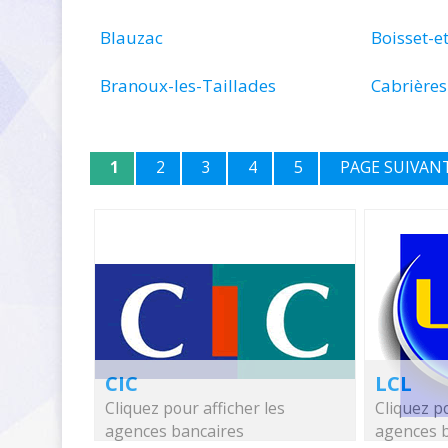
Blauzac
Boisset-e
Branoux-les-Taillades
Cabrières
1
2
3
4
5
PAGE SUIVAN
CIC
LCL
Cliquez pour afficher les
Cliquez po
agences bancaires
agences 