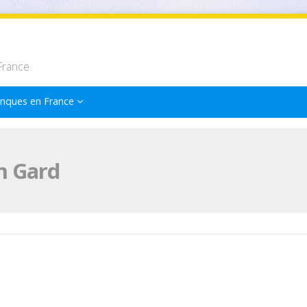
France
nques en France
n Gard