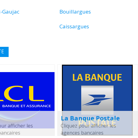
t-Gaujac
Bouillargues
Caissargues
TE
La Banque Postale
ur afficher les
Cliquez pour afficher les
bancaires
agences bancaires