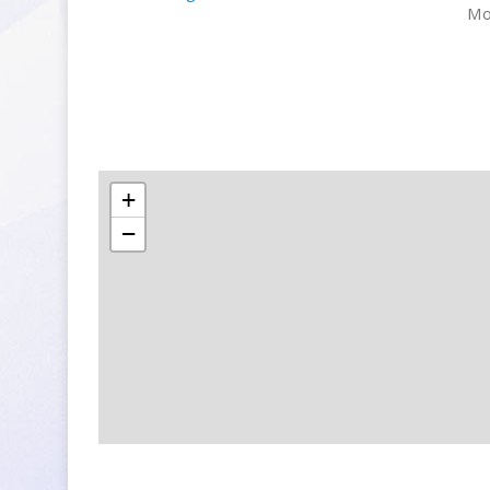
Mo
+
−