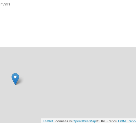
rvan
Leaflet
| données ©
OpenStreetMap
/ODbL - rendu
OSM Franc