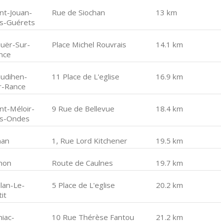
int-Jouan-
Rue de Siochan
13 km
s-Guérets
ouër-Sur-
Place Michel Rouvrais
14.1 km
nce
eudihen-
11 Place de L'eglise
16.9 km
r-Rance
nt-Méloir-
9 Rue de Bellevue
18.4 km
s-Ondes
nan
1, Rue Lord Kitchener
19.5 km
hon
Route de Caulnes
19.7 km
élan-Le-
5 Place de L'eglise
20.2 km
it
niac-
10 Rue Thérèse Fantou
21.2 km