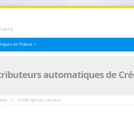
France
nques en France
tributeurs automatiques de Créd
rmor
Crédit Agricole Lancieux