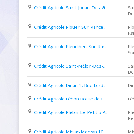
Crédit Agricole Saint-Jouan-Des-Guérets Rue de Siochan
Sa
De
Crédit Agricole Plouër-Sur-Rance Place Michel Rouvrais
Pl
Ra
Crédit Agricole Pleudihen-Sur-Rance 11 Place de L'eglise
Pl
Su
Crédit Agricole Saint-Méloir-Des-Ondes 9 Rue de Bellevue
Sai
De
Crédit Agricole Dinan 1, Rue Lord Kitchener
Di
Crédit Agricole Léhon Route de Caulnes
Lé
Crédit Agricole Plélan-Le-Petit 5 Place de L'eglise
Pl
Pet
Crédit Agricole Miniac-Morvan 10 Rue Thérèse Fantou
Mi