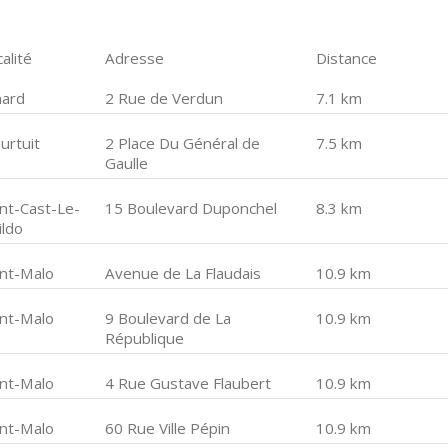
alité
Adresse
Distance
nard
2 Rue de Verdun
7.1 km
urtuit
2 Place Du Général de
7.5 km
Gaulle
int-Cast-Le-
15 Boulevard Duponchel
8.3 km
ildo
int-Malo
Avenue de La Flaudais
10.9 km
int-Malo
9 Boulevard de La
10.9 km
République
int-Malo
4 Rue Gustave Flaubert
10.9 km
int-Malo
60 Rue Ville Pépin
10.9 km