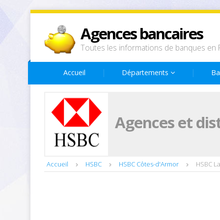
Agences bancaires
Toutes les informations de banques en 
Accueil
Départements
Ba
Agences et dis
Accueil
HSBC
HSBC Côtes-d'Armor
HSBC La