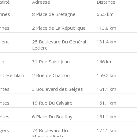
alité
Adresse
Distance
nnes
8 Place de Bretagne
65.5 km
nnes
2 Place de La République
113.8 km
rient
25 Boulevard Du Général
131.4 km
Leclerc
en
31 Rue Saint Jean
146 km
int-Herblain
2 Rue de Charron
159.2 km
ntes
3 Boulevard des Belges
161.1 km
ntes
19 Rue Du Calvaire
161.1 km
ntes
6 Place Du Bouffay
161.1 km
gers
74 Boulevard Du
174.1 km
Maréchal Foch