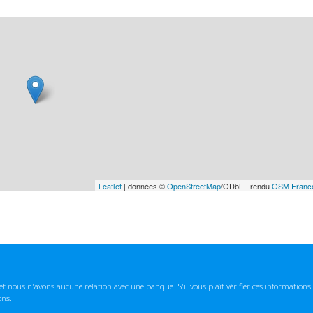
Leaflet
| données ©
OpenStreetMap
/ODbL - rendu
OSM Franc
t nous n'avons aucune relation avec une banque. S'il vous plaît vérifier ces informatio
ons.