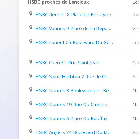
HSBC proches de Lancieux
Loc
HSBC Rennes 8 Place de Bretagne
Re
HSBC Vannes 2 Place de La République
Va
HSBC Lorient 25 Boulevard Du Général Leclerc
Lo
HSBC Caen 31 Rue Saint Jean
Ca
HSBC Saint-Herblain 2 Rue de Charron
Sa
HSBC Nantes 3 Boulevard des Belges
Na
HSBC Nantes 19 Rue Du Calvaire
Na
HSBC Nantes 6 Place Du Bouffay
Na
HSBC Angers 74 Boulevard Du Maréchal Foch
An