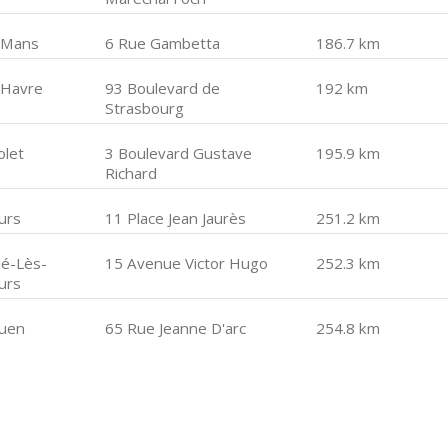
 Mans
6 Rue Gambetta
186.7 km
 Havre
93 Boulevard de
192 km
Strasbourg
olet
3 Boulevard Gustave
195.9 km
Richard
urs
11 Place Jean Jaurès
251.2 km
ué-Lès-
15 Avenue Victor Hugo
252.3 km
urs
uen
65 Rue Jeanne D'arc
254.8 km