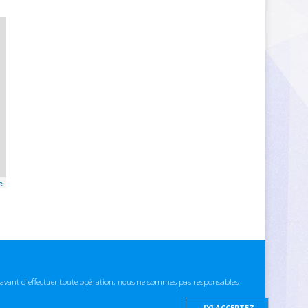
e
ns avant d'effectuer toute opération, nous ne sommes pas responsables