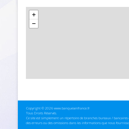
+
−
Copyright © 2026 www.banquesenfrance.fr
Tous Droits Réservés.
Ce site est simplement un répertoire de branches bureaux / bancaires e
des erreurs ou des omissions dans les informations que nous fourniss