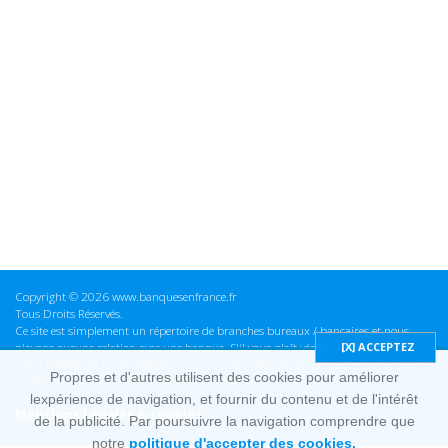
Copyright © 2026 www.banquesenfrance.fr
Tous Droits Réservés.
Ce site est simplement un répertoire de branches bureaux / bancaires et nous
n'avons aucune relation avec une banque. S'il vous plaît vérifier ces informations
avant d'effectuer toute opération, nous ne sommes pas responsables des erreurs
Propres et d'autres utilisent des cookies pour améliorer
ou des omissions dans les informations que nous fournissons.
lexpérience de navigation, et fournir du contenu et de l'intérêt
Mentions Légales & cookies
de la publicité. Par poursuivre la navigation comprendre que
notre
politique d'accepter des cookies.