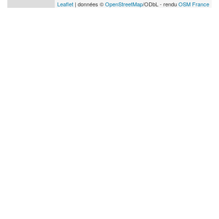
Leaflet
| données ©
OpenStreetMap
/ODbL - rendu
OSM France