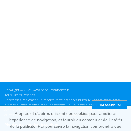
Copyright © 2026 www.banquesenfrance.fr
Tous Droits Réservés.
Ce site est simplement un répertoire de branches bureaux / bancaires et nous
n'avons aucune relation avec une banque. S'il vous plaît vérifier ces informations
avant d'effectuer toute opération, nous ne sommes pas responsables des erreurs
Propres et d'autres utilisent des cookies pour améliorer
ou des omissions dans les informations que nous fournissons.
lexpérience de navigation, et fournir du contenu et de l'intérêt
Mentions Légales & cookies
de la publicité. Par poursuivre la navigation comprendre que