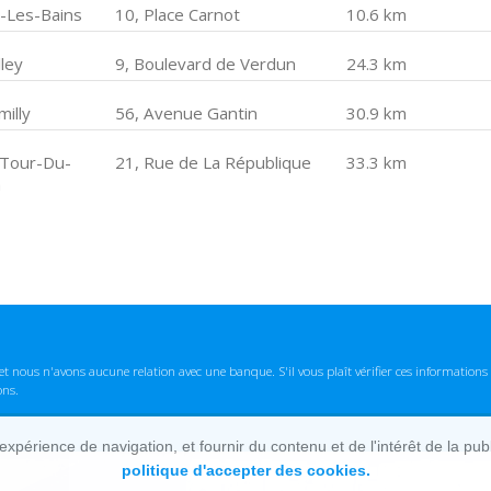
x-Les-Bains
10, Place Carnot
10.6 km
ley
9, Boulevard de Verdun
24.3 km
illy
56, Avenue Gantin
30.9 km
 Tour-Du-
21, Rue de La République
33.3 km
n
t nous n'avons aucune relation avec une banque. S'il vous plaît vérifier ces informatio
ons.
lexpérience de navigation, et fournir du contenu et de l'intérêt de la pu
politique d'accepter des cookies.