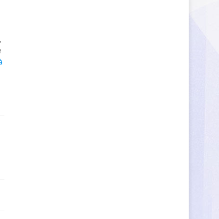
,
e
à