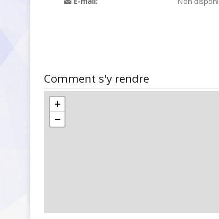
E-mail:
Non disponi
Comment s'y rendre
+
−