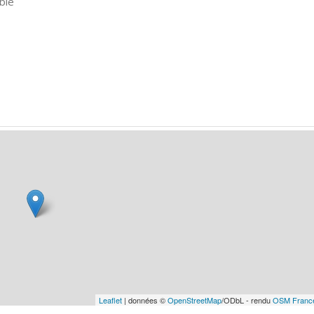
ble
Leaflet
| données ©
OpenStreetMap
/ODbL - rendu
OSM Franc