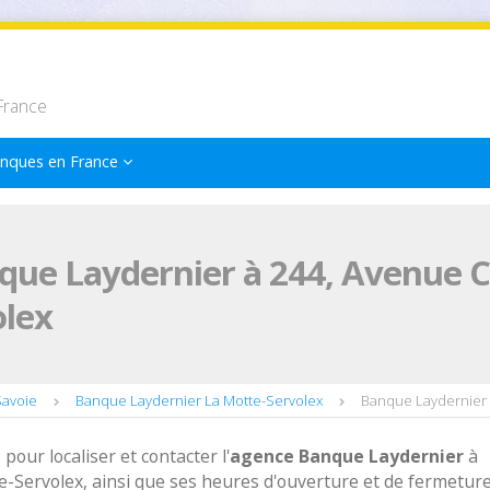
France
nques en France
que Laydernier à 244, Avenue C
olex
Savoie
Banque Laydernier La Motte-Servolex
Banque Laydernier 
 pour localiser et contacter l'
agence
Banque Laydernier
à
Servolex, ainsi que ses heures d'ouverture et de fermeture