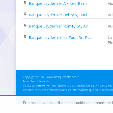
Banque Laydernier Aix-Les-Bains 10, Place Carnot
Ai
Banque Laydernier Belley 9, Boulevard de Verdun
Bel
Banque Laydernier Rumilly 56, Avenue Gantin
Rum
Banque Laydernier La Tour-Du-Pin 21, Rue de La République
La
Pi
Copyright © 2026 www.banquesenfrance.fr
Tous Droits Réservés.
Ce site est simplement un répertoire de branches bureaux / bancaires e
des erreurs ou des omissions dans les informations que nous fourniss
Propres et d'autres utilisent des cookies pour améliorer 