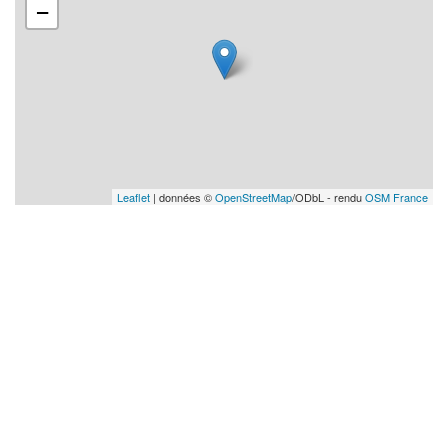
−
Leaflet
| données ©
OpenStreetMap
/ODbL - rendu
OSM France