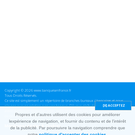
Copyright © 2026 www.banquesenfrance.fr
Tous Droits Réservés.
Ce site est simplement un répertoire de branches bureaux / bancaires et nous
n'avons aucune relation avec une banque. S'il vous plaît vérifier ces informations
avant d'effectuer toute opération, nous ne sommes pas responsables des erreurs
Propres et d'autres utilisent des cookies pour améliorer
ou des omissions dans les informations que nous fournissons.
lexpérience de navigation, et fournir du contenu et de l'intérêt
Mentions Légales & cookies
de la publicité. Par poursuivre la navigation comprendre que
notre
politique d'accepter des cookies.