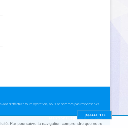
ns avant d'effectuer toute opération, nous ne sommes pas responsables
Mentions Légales & cookies
blicité. Par poursuivre la navigation comprendre que notre