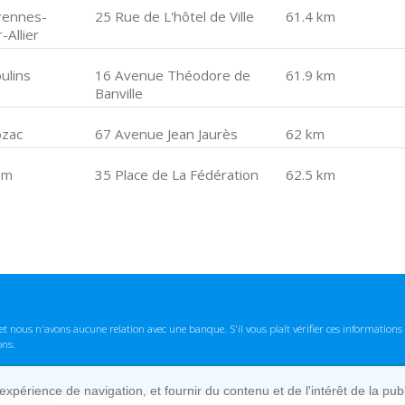
rennes-
25 Rue de L'hôtel de Ville
61.4 km
-Allier
ulins
16 Avenue Théodore de
61.9 km
Banville
zac
67 Avenue Jean Jaurès
62 km
om
35 Place de La Fédération
62.5 km
t nous n'avons aucune relation avec une banque. S'il vous plaît vérifier ces informatio
ons.
lexpérience de navigation, et fournir du contenu et de l'intérêt de la pu