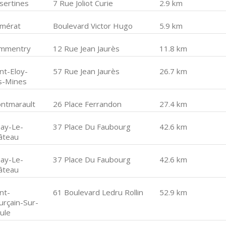
sertines
7 Rue Joliot Curie
2.9 km
mérat
Boulevard Victor Hugo
5.9 km
mmentry
12 Rue Jean Jaurès
11.8 km
nt-Eloy-
57 Rue Jean Jaurès
26.7 km
s-Mines
ntmarault
26 Place Ferrandon
27.4 km
nay-Le-
37 Place Du Faubourg
42.6 km
âteau
nay-Le-
37 Place Du Faubourg
42.6 km
âteau
nt-
61 Boulevard Ledru Rollin
52.9 km
urçain-Sur-
ule