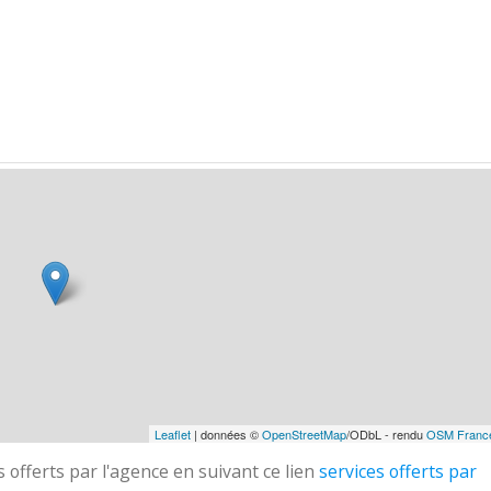
Leaflet
| données ©
OpenStreetMap
/ODbL - rendu
OSM Franc
 offerts par l'agence en suivant ce lien
services offerts par