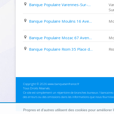
Banque Populaire Varennes-Sur-Allier 25 Rue de L'hôtel de Ville
Va
Sur
Banque Populaire Moulins 16 Avenue Théodore de Banville
Mo
Banque Populaire Mozac 67 Avenue Jean Jaurès
Mo
Banque Populaire Riom 35 Place de La Fédération
Ri
Copyright © 2026 www.banquesenfrance.fr
Tous Droits Réservés.
Ce site est simplement un répertoire de branches bureaux / bancaires e
des erreurs ou des omissions dans les informations que nous fourniss
Propres et d'autres utilisent des cookies pour améliorer 