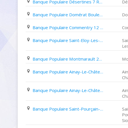
Banque Populaire Désertines 7 Rue Joliot Curie
Dé
Banque Populaire Domérat Boulevard Victor Hugo
Do
Banque Populaire Commentry 12 Rue Jean Jaurès
Co
Banque Populaire Saint-Eloy-Les-Mines 57 Rue Jean Jaurès
Sai
Le
Banque Populaire Montmarault 26 Place Ferrandon
Mo
Banque Populaire Ainay-Le-Château 37 Place Du Faubourg
Ai
Ch
Banque Populaire Ainay-Le-Château 37 Place Du Faubourg
Ai
Ch
Banque Populaire Saint-Pourçain-Sur-Sioule 61 Boulevard Ledru Rollin
Sai
Po
Sio