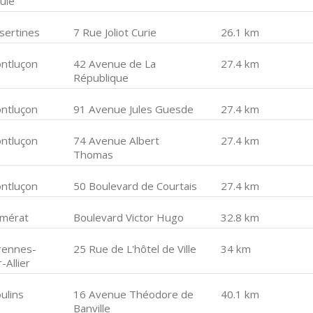
ule
sertines
7 Rue Joliot Curie
26.1 km
ntluçon
42 Avenue de La
27.4 km
République
ntluçon
91 Avenue Jules Guesde
27.4 km
ntluçon
74 Avenue Albert
27.4 km
Thomas
ntluçon
50 Boulevard de Courtais
27.4 km
mérat
Boulevard Victor Hugo
32.8 km
rennes-
25 Rue de L'hôtel de Ville
34 km
-Allier
ulins
16 Avenue Théodore de
40.1 km
Banville