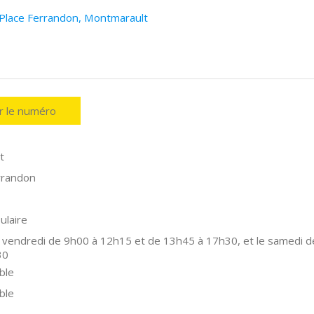
 Place Ferrandon, Montmarault
er le numéro
t
rrandon
ulaire
 vendredi de 9h00 à 12h15 et de 13h45 à 17h30, et le samedi d
30
ble
ble