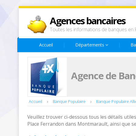
Agences bancaires
Toutes les informations de banques en 
Accueil
Départements
Ba
Agence de Ban
Accueil
Banque Populaire
Banque Populaire Alli
Veuillez trouver ci-dessous tous les détails utiles
Place Ferrandon dans Montmarault, ainsi que se