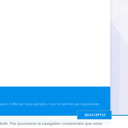
ns avant d'effectuer toute opération, nous ne sommes pas responsables
Mentions Légales & cookies
blicité. Par poursuivre la navigation comprendre que notre