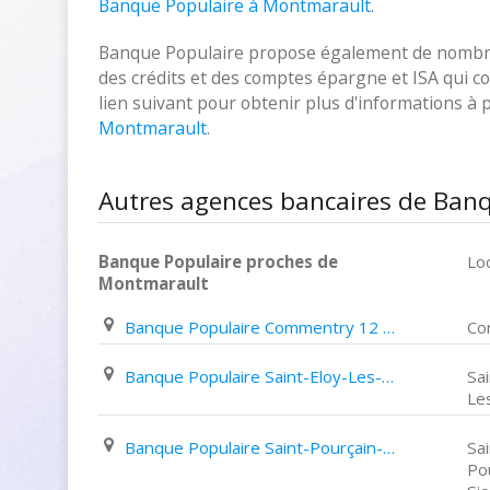
Banque Populaire à Montmarault
.
Banque Populaire propose également de nombreux
des crédits et des comptes épargne et ISA qui cor
lien suivant pour obtenir plus d'informations à
Montmarault
.
Autres agences bancaires de Ban
Banque Populaire proches de
Loc
Montmarault
Banque Populaire Commentry 12 Rue Jean Jaurès
Co
Banque Populaire Saint-Eloy-Les-Mines 57 Rue Jean Jaurès
Sai
Le
Banque Populaire Saint-Pourçain-Sur-Sioule 61 Boulevard Ledru Rollin
Sai
Po