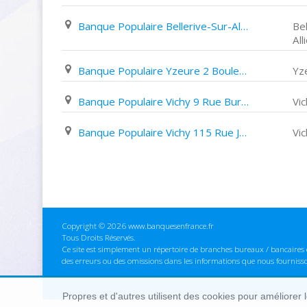
Banque Populaire Bellerive-Sur-Allier Centre Commercial Carré D'as
Bel
All
Banque Populaire Yzeure 2 Boulevard Jean Jaurès
Yz
Banque Populaire Vichy 9 Rue Burnol
Vi
Banque Populaire Vichy 115 Rue Jean Jaurès
Vi
Copyright © 2026 www.banquesenfrance.fr
Tous Droits Réservés.
Ce site est simplement un répertoire de branches bureaux / bancaires e
des erreurs ou des omissions dans les informations que nous fourniss
Propres et d'autres utilisent des cookies pour améliorer 