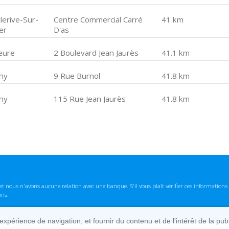
lerive-Sur-
Centre Commercial Carré
41 km
ier
D'as
eure
2 Boulevard Jean Jaurès
41.1 km
chy
9 Rue Burnol
41.8 km
chy
115 Rue Jean Jaurès
41.8 km
t nous n'avons aucune relation avec une banque. S'il vous plaît vérifier ces informatio
ons.
lexpérience de navigation, et fournir du contenu et de l'intérêt de la pu