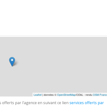
Leaflet
| données ©
OpenStreetMap
/ODbL - rendu
OSM Franc
 offerts par l'agence en suivant ce lien
services offerts par