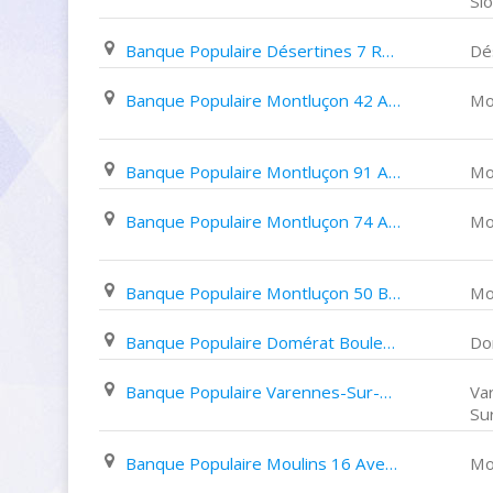
Sio
Banque Populaire Désertines 7 Rue Joliot Curie
Dé
Banque Populaire Montluçon 42 Avenue de La République
Mo
Banque Populaire Montluçon 91 Avenue Jules Guesde
Mo
Banque Populaire Montluçon 74 Avenue Albert Thomas
Mo
Banque Populaire Montluçon 50 Boulevard de Courtais
Mo
Banque Populaire Domérat Boulevard Victor Hugo
Do
Banque Populaire Varennes-Sur-Allier 25 Rue de L'hôtel de Ville
Va
Sur
Banque Populaire Moulins 16 Avenue Théodore de Banville
Mo