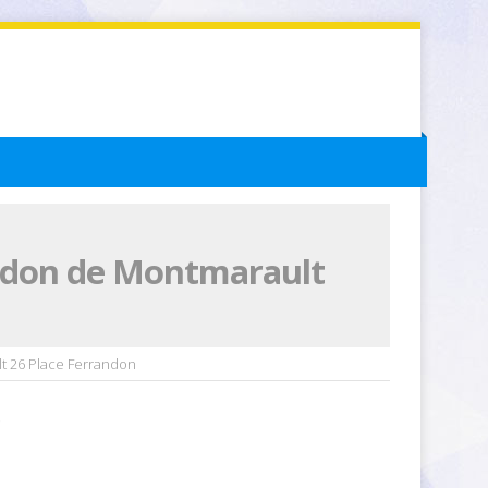
andon de Montmarault
t 26 Place Ferrandon
6