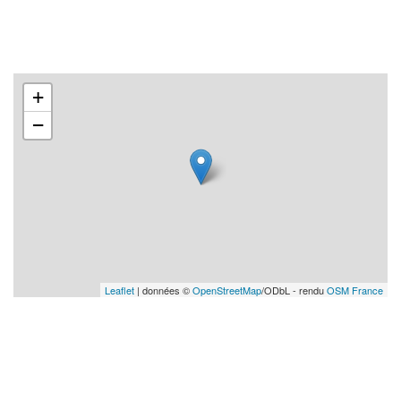
+
−
Leaflet
| données ©
OpenStreetMap
/ODbL - rendu
OSM France