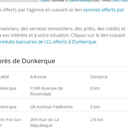
Leaflet
| données ©
OpenStreetMap
/ODbL - rendu
OSM Franc
 offerts par l'agence en suivant ce lien
services offerts par
nciers, des services immobiliers, des prêts, des crédits et
s intérêts et à votre situation. Cliquez sur le lien suivant
roduits bancaires de LCL offerts à Dunkerque
.
 près de Dunkerque
alité
Adresse
Distance
nkerque
1396 Avenue de
0 km
Rosendaël
nkerque
28 Avenue Faidherbe
0 km
int-Pol-Sur-
269 Rue de La
2.6 km
r
République