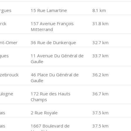
rgues
15 Rue Lamartine
8.1 km
rck
157 Avenue François
31.8 km
Mitterrand
int-Omer
36 Rue de Dunkerque
32.7 km
ques
11 Avenue Du Général de
33.7 km
Gaulle
zebrouck
46 Place Du Général de
36.2 km
Gaulle
ulogne
172 Rue des Hauts
36.7 km
Champs
ais
2 Rue Royale
37.5 km
ais
1667 Boulevard de
37.5 km