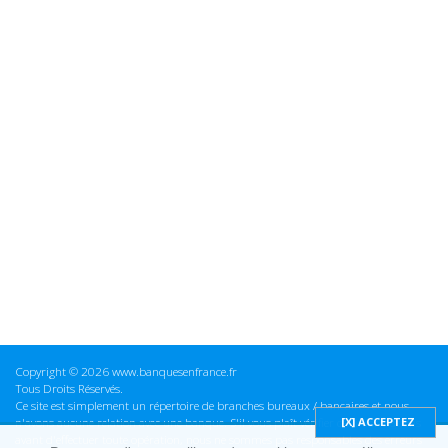
Copyright © 2026 www.banquesenfrance.fr
Tous Droits Réservés.
Ce site est simplement un répertoire de branches bureaux / bancaires et nous
n'avons aucune relation avec une banque. S'il vous plaît vérifier ces informations
avant d'effectuer toute opération, nous ne sommes pas responsables des erreurs