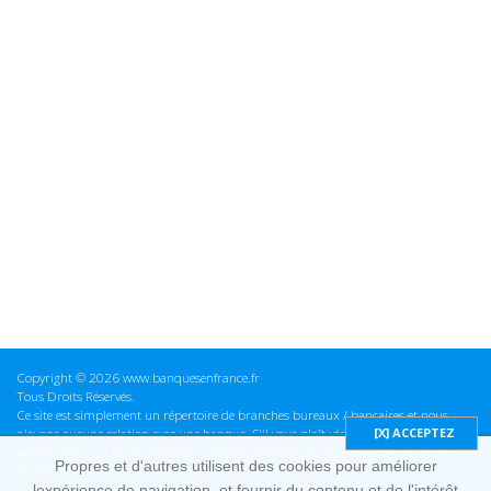
Copyright © 2026 www.banquesenfrance.fr
Tous Droits Réservés.
Ce site est simplement un répertoire de branches bureaux / bancaires et nous
n'avons aucune relation avec une banque. S'il vous plaît vérifier ces informations
avant d'effectuer toute opération, nous ne sommes pas responsables des erreurs
Propres et d'autres utilisent des cookies pour améliorer
ou des omissions dans les informations que nous fournissons.
lexpérience de navigation, et fournir du contenu et de l'intérêt