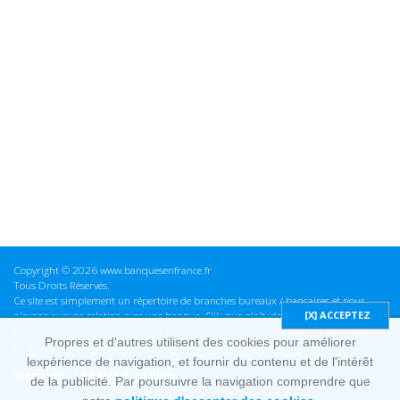
Copyright © 2026 www.banquesenfrance.fr
Tous Droits Réservés.
Ce site est simplement un répertoire de branches bureaux / bancaires et nous
n'avons aucune relation avec une banque. S'il vous plaît vérifier ces informations
avant d'effectuer toute opération, nous ne sommes pas responsables des erreurs
Propres et d'autres utilisent des cookies pour améliorer
ou des omissions dans les informations que nous fournissons.
lexpérience de navigation, et fournir du contenu et de l'intérêt
Mentions Légales & cookies
de la publicité. Par poursuivre la navigation comprendre que