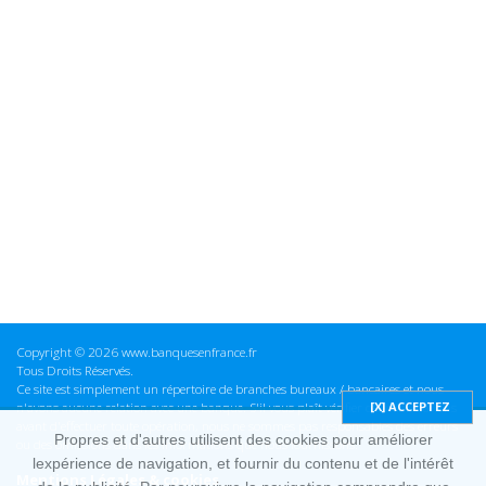
Copyright © 2026 www.banquesenfrance.fr
Tous Droits Réservés.
Ce site est simplement un répertoire de branches bureaux / bancaires et nous
n'avons aucune relation avec une banque. S'il vous plaît vérifier ces informations
avant d'effectuer toute opération, nous ne sommes pas responsables des erreurs
Propres et d'autres utilisent des cookies pour améliorer
ou des omissions dans les informations que nous fournissons.
lexpérience de navigation, et fournir du contenu et de l'intérêt
Mentions Légales & cookies