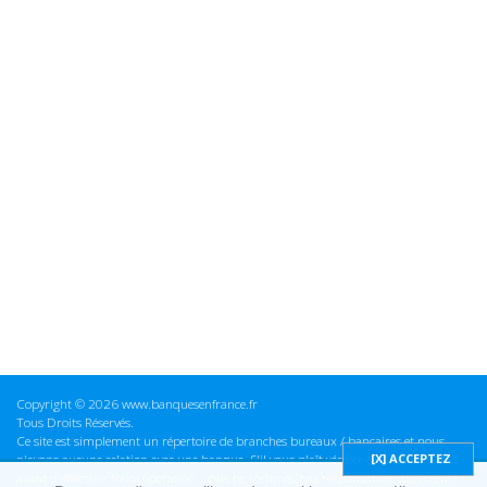
Copyright © 2026 www.banquesenfrance.fr
Tous Droits Réservés.
Ce site est simplement un répertoire de branches bureaux / bancaires et nous
n'avons aucune relation avec une banque. S'il vous plaît vérifier ces informations
avant d'effectuer toute opération, nous ne sommes pas responsables des erreurs