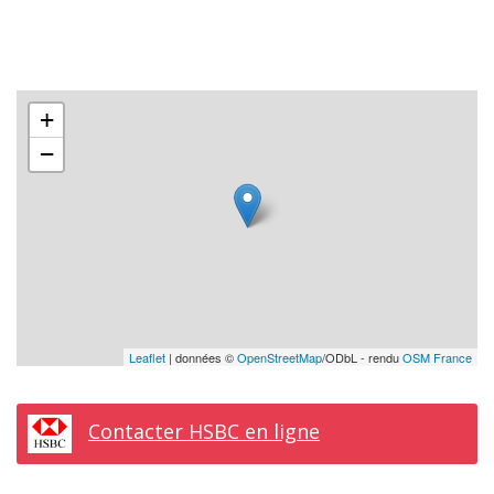
+
−
Leaflet
| données ©
OpenStreetMap
/ODbL - rendu
OSM France
Contacter HSBC en ligne