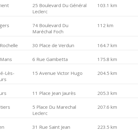
rient
25 Boulevard Du Général
103.1 km
Leclerc
gers
74 Boulevard Du
112 km
Maréchal Foch
 Rochelle
30 Place de Verdun
164.7 km
 Mans
6 Rue Gambetta
175.8 km
ué-Lès-
15 Avenue Victor Hugo
204.5 km
urs
urs
11 Place Jean Jaurès
205.3 km
tiers
5 Place Du Marechal
207.6 km
Leclerc
en
31 Rue Saint Jean
223.5 km