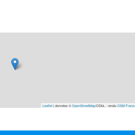
Leaflet
| données ©
OpenStreetMap
/ODbL - rendu
OSM Franc