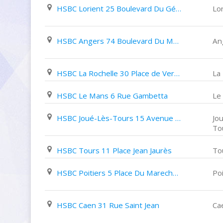
HSBC Lorient 25 Boulevard Du Général Leclerc
Lo
HSBC Angers 74 Boulevard Du Maréchal Foch
An
HSBC La Rochelle 30 Place de Verdun
La
HSBC Le Mans 6 Rue Gambetta
Le
HSBC Joué-Lès-Tours 15 Avenue Victor Hugo
Jo
To
HSBC Tours 11 Place Jean Jaurès
To
HSBC Poitiers 5 Place Du Marechal Leclerc
Poi
HSBC Caen 31 Rue Saint Jean
Ca