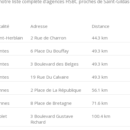
otre liste complète d'agences HSBC proches de Saint-Gildas
alité
Adresse
Distance
int-Herblain
2 Rue de Charron
44.3 km
ntes
6 Place Du Bouffay
49.3 km
ntes
3 Boulevard des Belges
49.3 km
ntes
19 Rue Du Calvaire
49.3 km
nnes
2 Place de La République
56.1 km
nnes
8 Place de Bretagne
71.6 km
olet
3 Boulevard Gustave
100.4 km
Richard