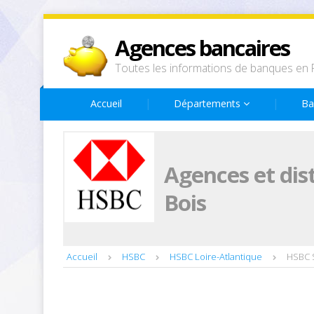
Agences bancaires
Toutes les informations de banques en 
Accueil
Départements
Ba
Agences et dis
Bois
Accueil
HSBC
HSBC Loire-Atlantique
HSBC S