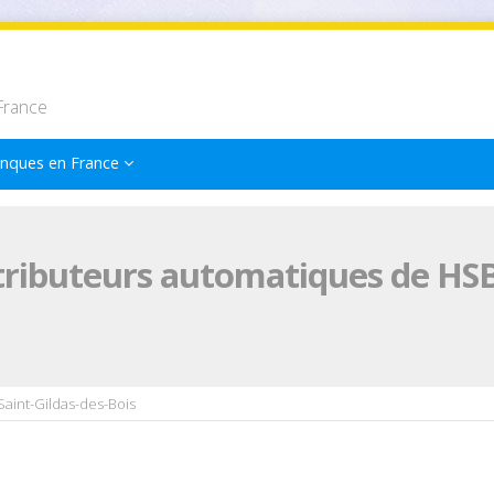
France
nques en France
tributeurs automatiques de HSBC
aint-Gildas-des-Bois