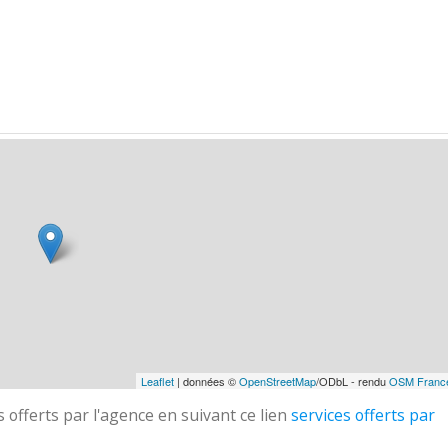
Leaflet
| données ©
OpenStreetMap
/ODbL - rendu
OSM Franc
 offerts par l'agence en suivant ce lien
services offerts par