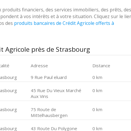
roduits financiers, des services immobiliers, des prêts, de
ondent à vos intérêts et à votre situation. Cliquez sur le lie
pos des
produits bancaires de Crédit Agricole offerts à
t Agricole près de Strasbourg
alité
Adresse
Distance
rasbourg
9 Rue Paul eluard
0 km
rasbourg
45 Rue Du Vieux Marché
0 km
Aux Vins
rasbourg
75 Route de
0 km
Mittelhausbergen
rasbourg
43 Route Du Polygone
0 km