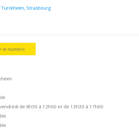
i Turckheim, Strasbourg
er le numéro
kheim
ole
 vendredi de 8h30 à 12h00 et de 13h30 à 17h00
ble
ble