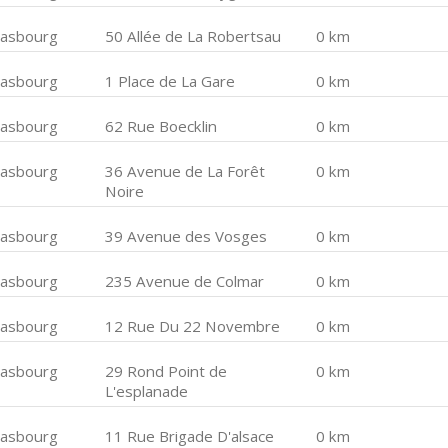
rasbourg
50 Allée de La Robertsau
0 km
rasbourg
1 Place de La Gare
0 km
rasbourg
62 Rue Boecklin
0 km
rasbourg
36 Avenue de La Forêt
0 km
Noire
rasbourg
39 Avenue des Vosges
0 km
rasbourg
235 Avenue de Colmar
0 km
rasbourg
12 Rue Du 22 Novembre
0 km
rasbourg
29 Rond Point de
0 km
L'esplanade
rasbourg
11 Rue Brigade D'alsace
0 km