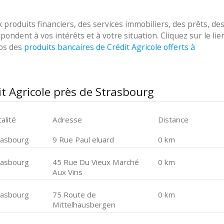
roduits financiers, des services immobiliers, des prêts, de
ondent à vos intérêts et à votre situation. Cliquez sur le lie
pos des
produits bancaires de Crédit Agricole offerts à
t Agricole près de Strasbourg
alité
Adresse
Distance
rasbourg
9 Rue Paul eluard
0 km
rasbourg
45 Rue Du Vieux Marché
0 km
Aux Vins
rasbourg
75 Route de
0 km
Mittelhausbergen