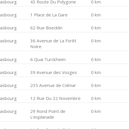
rasbourg
43 Route Du Polygone
0 km
rasbourg
1 Place de La Gare
0 km
rasbourg
62 Rue Boecklin
0 km
rasbourg
36 Avenue de La Forêt
0 km
Noire
rasbourg
6 Quai Turckheim
0 km
rasbourg
39 Avenue des Vosges
0 km
rasbourg
235 Avenue de Colmar
0 km
rasbourg
12 Rue Du 22 Novembre
0 km
rasbourg
29 Rond Point de
0 km
L'esplanade