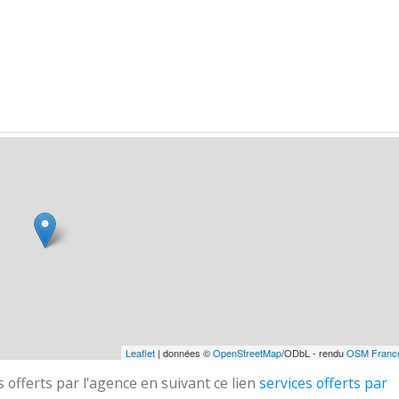
Leaflet
| données ©
OpenStreetMap
/ODbL - rendu
OSM Franc
 offerts par l'agence en suivant ce lien
services offerts par