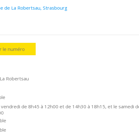
lée de La Robertsau, Strasbourg
er le numéro
 La Robertsau
ole
 vendredi de 8h45 à 12h00 et de 14h30 à 18h15, et le samedi d
00
ble
ble