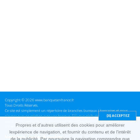
Copyright © 2026 www.banquesenfrance.fr
Tous Droits Réservés.
Ce site est simplement un répertoire de branches bureaux / bancaires et nous
n'avons aucune relation avec une banque. S'il vous plaît vérifier ces informations
avant d'effectuer toute opération, nous ne sommes pas responsables des erreurs
Propres et d'autres utilisent des cookies pour améliorer
ou des omissions dans les informations que nous fournissons.
lexpérience de navigation, et fournir du contenu et de l'intérêt
Mentions Légales & cookies
de la publicité. Par poursuivre la navigation comprendre que