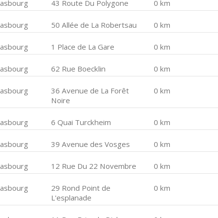
rasbourg
43 Route Du Polygone
0 km
rasbourg
50 Allée de La Robertsau
0 km
rasbourg
1 Place de La Gare
0 km
rasbourg
62 Rue Boecklin
0 km
rasbourg
36 Avenue de La Forêt
0 km
Noire
rasbourg
6 Quai Turckheim
0 km
rasbourg
39 Avenue des Vosges
0 km
rasbourg
12 Rue Du 22 Novembre
0 km
rasbourg
29 Rond Point de
0 km
L'esplanade