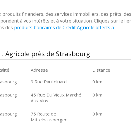
roduits financiers, des services immobiliers, des prêts, de
ondent à vos intérêts et à votre situation. Cliquez sur le lie
pos des
produits bancaires de Crédit Agricole offerts à
t Agricole près de Strasbourg
alité
Adresse
Distance
rasbourg
9 Rue Paul eluard
0 km
rasbourg
45 Rue Du Vieux Marché
0 km
Aux Vins
rasbourg
75 Route de
0 km
Mittelhausbergen