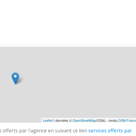
Leaflet
| données ©
OpenStreetMap
/ODbL - rendu
OSM Franc
 offerts par l'agence en suivant ce lien
services offerts par