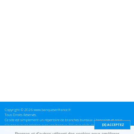
Copyright © 2026 www.banquesenfrance.fr
Tous Droits Réservés.
Ce site est simplement un répertoire de branches bureaux / bancaires et nous
n'avons aucune relation avec une banque. S'il vous plaît vérifier ces informations
avant d'effectuer toute opération, nous ne sommes pas responsables des erreurs
Propres et d'autres utilisent des cookies pour améliorer