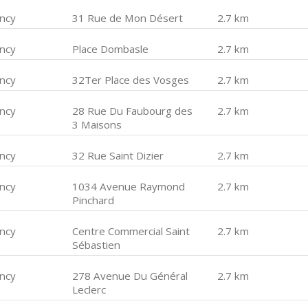
ncy
31 Rue de Mon Désert
2.7 km
ncy
Place Dombasle
2.7 km
ncy
32Ter Place des Vosges
2.7 km
ncy
28 Rue Du Faubourg des
2.7 km
3 Maisons
ncy
32 Rue Saint Dizier
2.7 km
ncy
1034 Avenue Raymond
2.7 km
Pinchard
ncy
Centre Commercial Saint
2.7 km
Sébastien
ncy
278 Avenue Du Général
2.7 km
Leclerc