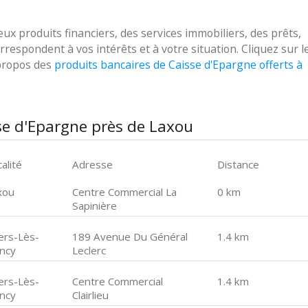
 produits financiers, des services immobiliers, des prêts,
respondent à vos intérêts et à votre situation. Cliquez sur l
 propos des
produits bancaires de Caisse d'Epargne offerts à
se d'Epargne près de Laxou
alité
Adresse
Distance
xou
Centre Commercial La
0 km
Sapinière
lers-Lès-
189 Avenue Du Général
1.4 km
ncy
Leclerc
lers-Lès-
Centre Commercial
1.4 km
ncy
Clairlieu