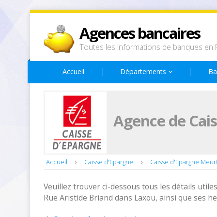
Agences bancaires
Toutes les informations de banques en 
Accueil
Départements
Ba
Agence de Cais
Accueil
Caisse d'Epargne
Caisse d'Epargne Meur
Veuillez trouver ci-dessous tous les détails utiles
Rue Aristide Briand dans Laxou, ainsi que ses h