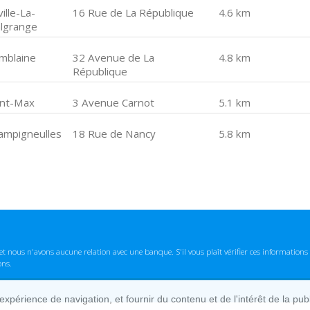
ville-La-
16 Rue de La République
4.6 km
lgrange
mblaine
32 Avenue de La
4.8 km
République
int-Max
3 Avenue Carnot
5.1 km
ampigneulles
18 Rue de Nancy
5.8 km
t nous n'avons aucune relation avec une banque. S'il vous plaît vérifier ces informatio
ons.
lexpérience de navigation, et fournir du contenu et de l'intérêt de la pu