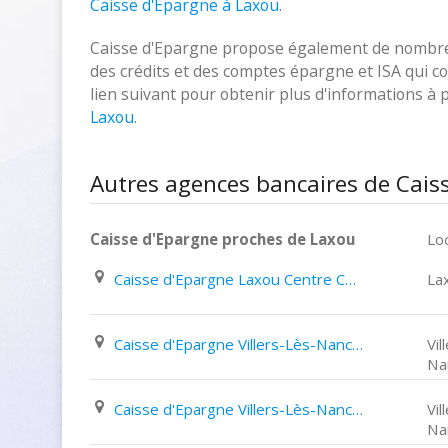
Caisse d'Epargne à Laxou
.
Caisse d'Epargne propose également de nombreux
des crédits et des comptes épargne et ISA qui cor
lien suivant pour obtenir plus d'informations à
Laxou
.
Autres agences bancaires de Cais
Caisse d'Epargne proches de Laxou
Loc
Caisse d'Epargne Laxou Centre Commercial La Sapinière
La
Caisse d'Epargne Villers-Lès-Nancy 189 Avenue Du Général Leclerc
Vil
Na
Caisse d'Epargne Villers-Lès-Nancy Centre Commercial Clairlieu
Vil
Na