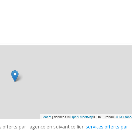
Leaflet
| données ©
OpenStreetMap
/ODbL - rendu
OSM Franc
 offerts par l'agence en suivant ce lien
services offerts par