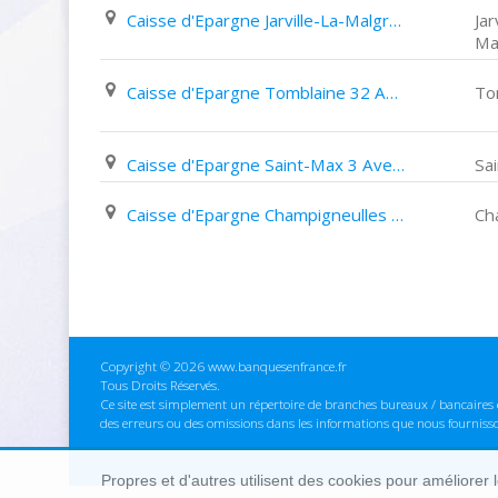
Caisse d'Epargne Jarville-La-Malgrange 16 Rue de La République
Jar
Ma
Caisse d'Epargne Tomblaine 32 Avenue de La République
To
Caisse d'Epargne Saint-Max 3 Avenue Carnot
Sa
Caisse d'Epargne Champigneulles 18 Rue de Nancy
Ch
Copyright © 2026 www.banquesenfrance.fr
Tous Droits Réservés.
Ce site est simplement un répertoire de branches bureaux / bancaires e
des erreurs ou des omissions dans les informations que nous fourniss
Propres et d'autres utilisent des cookies pour améliorer 