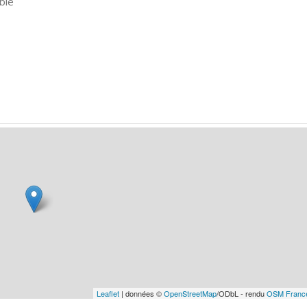
ble
Leaflet
| données ©
OpenStreetMap
/ODbL - rendu
OSM Franc