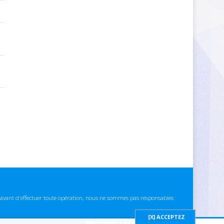
ns avant d'effectuer toute opération, nous ne sommes pas responsables
Mentions Légales & cookies