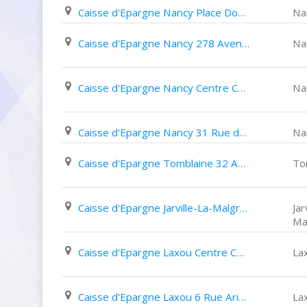
Caisse d'Epargne Nancy Place Dombasle
Na
Caisse d'Epargne Nancy 278 Avenue Du Général Leclerc
Na
Caisse d'Epargne Nancy Centre Commercial Saint Sébastien
Na
Caisse d'Epargne Nancy 31 Rue de Mon Désert
Na
Caisse d'Epargne Tomblaine 32 Avenue de La République
To
Caisse d'Epargne Jarville-La-Malgrange 16 Rue de La République
Jar
Ma
Caisse d'Epargne Laxou Centre Commercial La Sapinière
La
Caisse d'Epargne Laxou 6 Rue Aristide Briand
La