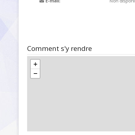
E-mail:
Non disponi
Comment s'y rendre
+
−