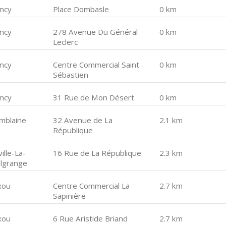
ncy
Place Dombasle
0 km
ncy
278 Avenue Du Général
0 km
Leclerc
ncy
Centre Commercial Saint
0 km
Sébastien
ncy
31 Rue de Mon Désert
0 km
mblaine
32 Avenue de La
2.1 km
République
ville-La-
16 Rue de La République
2.3 km
lgrange
xou
Centre Commercial La
2.7 km
Sapinière
xou
6 Rue Aristide Briand
2.7 km