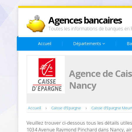
Agences bancaires
Toutes les informations de banques en 
Accueil
Départements
Ba
Agence de Cai
Nancy
Accueil
Caisse d'Epargne
Caisse d'Epargne Meur
Veuillez trouver ci-dessous tous les détails utiles
1034 Avenue Raymond Pinchard dans Nancy, ains