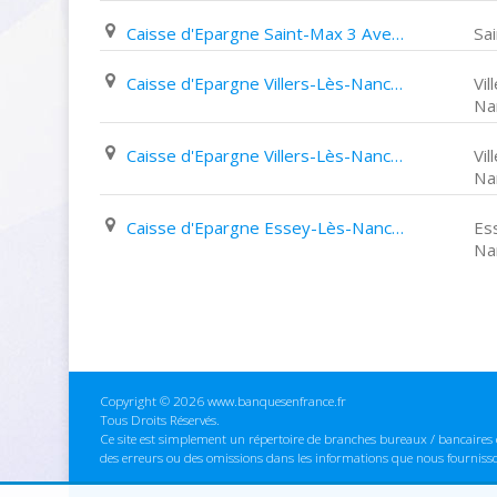
Caisse d'Epargne Saint-Max 3 Avenue Carnot
Sa
Caisse d'Epargne Villers-Lès-Nancy 189 Avenue Du Général Leclerc
Vil
Na
Caisse d'Epargne Villers-Lès-Nancy Centre Commercial Clairlieu
Vil
Na
Caisse d'Epargne Essey-Lès-Nancy 73 Avenue Foch
Es
Na
Copyright © 2026 www.banquesenfrance.fr
Tous Droits Réservés.
Ce site est simplement un répertoire de branches bureaux / bancaires e
des erreurs ou des omissions dans les informations que nous fourniss