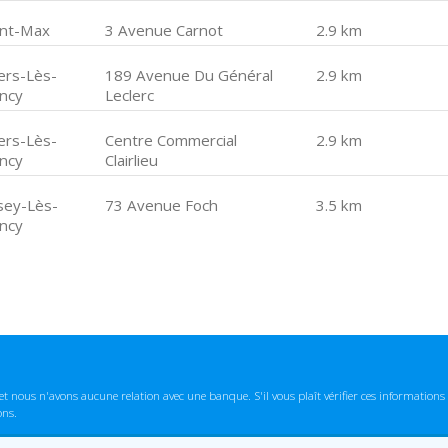
int-Max
3 Avenue Carnot
2.9 km
lers-Lès-
189 Avenue Du Général
2.9 km
ncy
Leclerc
lers-Lès-
Centre Commercial
2.9 km
ncy
Clairlieu
sey-Lès-
73 Avenue Foch
3.5 km
ncy
t nous n'avons aucune relation avec une banque. S'il vous plaît vérifier ces informatio
ons.