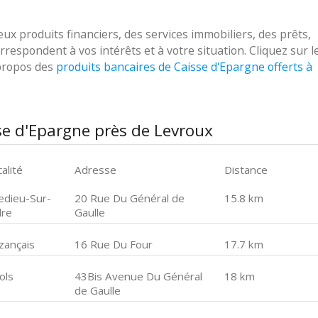
 produits financiers, des services immobiliers, des prêts,
respondent à vos intérêts et à votre situation. Cliquez sur l
 propos des
produits bancaires de Caisse d'Epargne offerts à
se d'Epargne près de Levroux
alité
Adresse
Distance
ledieu-Sur-
20 Rue Du Général de
15.8 km
dre
Gaulle
zançais
16 Rue Du Four
17.7 km
ols
43Bis Avenue Du Général
18 km
de Gaulle