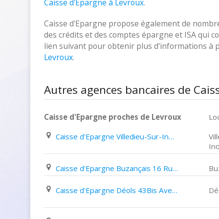
Caisse d'Epargne à Levroux
.
Caisse d'Epargne propose également de nombreux
des crédits et des comptes épargne et ISA qui cor
lien suivant pour obtenir plus d'informations à
Levroux
.
Autres agences bancaires de Cais
Caisse d'Epargne proches de Levroux
Loc
Caisse d'Epargne Villedieu-Sur-Indre 20 Rue Du Général de Gaulle
Vil
In
Caisse d'Epargne Buzançais 16 Rue Du Four
Bu
Caisse d'Epargne Déols 43Bis Avenue Du Général de Gaulle
Dé