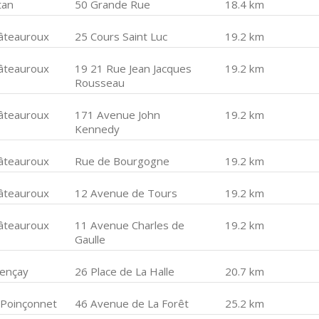
tan
50 Grande Rue
18.4 km
âteauroux
25 Cours Saint Luc
19.2 km
âteauroux
19 21 Rue Jean Jacques
19.2 km
Rousseau
âteauroux
171 Avenue John
19.2 km
Kennedy
âteauroux
Rue de Bourgogne
19.2 km
âteauroux
12 Avenue de Tours
19.2 km
âteauroux
11 Avenue Charles de
19.2 km
Gaulle
lençay
26 Place de La Halle
20.7 km
 Poinçonnet
46 Avenue de La Forêt
25.2 km