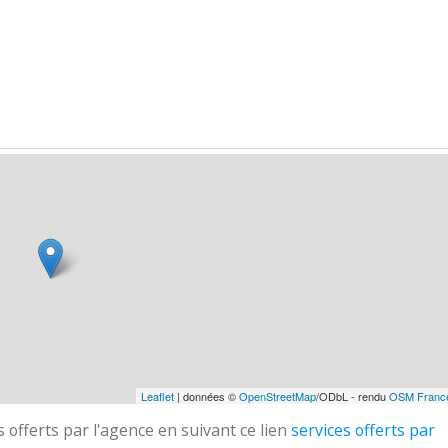
Leaflet
| données ©
OpenStreetMap
/ODbL - rendu
OSM Franc
 offerts par l'agence en suivant ce lien
services offerts par