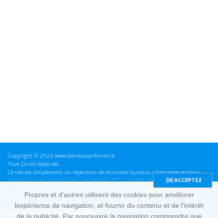
Copyright © 2026 www.banquesenfrance.fr
Tous Droits Réservés.
Ce site est simplement un répertoire de branches bureaux / bancaires et nous
n'avons aucune relation avec une banque. S'il vous plaît vérifier ces informations
avant d'effectuer toute opération, nous ne sommes pas responsables des erreurs
Propres et d'autres utilisent des cookies pour améliorer
ou des omissions dans les informations que nous fournissons.
lexpérience de navigation, et fournir du contenu et de l'intérêt
Mentions Légales & cookies
de la publicité. Par poursuivre la navigation comprendre que