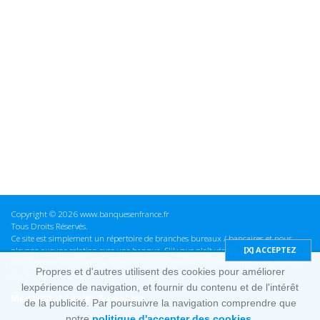
Copyright © 2026 www.banquesenfrance.fr
Tous Droits Réservés.
Ce site est simplement un répertoire de branches bureaux / bancaires et nous
n'avons aucune relation avec une banque. S'il vous plaît vérifier ces informations
avant d'effectuer toute opération, nous ne sommes pas responsables des erreurs
Propres et d'autres utilisent des cookies pour améliorer
ou des omissions dans les informations que nous fournissons.
lexpérience de navigation, et fournir du contenu et de l'intérêt
Mentions Légales & cookies
de la publicité. Par poursuivre la navigation comprendre que
notre
politique d'accepter des cookies.