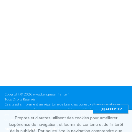
Copyright © 2026 www.banquesenfrance.fr
Tous Droits Réservés.
Ce site est simplement un répertoire de branches bureaux / bancaires et nous
n'avons aucune relation avec une banque. S'il vous plaît vérifier ces informations
avant d'effectuer toute opération, nous ne sommes pas responsables des erreurs
Propres et d'autres utilisent des cookies pour améliorer
ou des omissions dans les informations que nous fournissons.
lexpérience de navigation, et fournir du contenu et de l'intérêt
Mentions Légales & cookies
de la publicité. Par poursuivre la navigation comprendre que