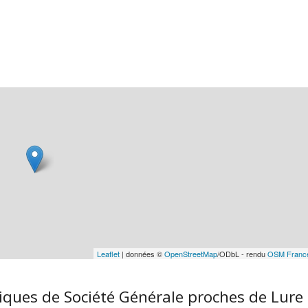
Leaflet
| données ©
OpenStreetMap
/ODbL - rendu
OSM Franc
iques de Société Générale proches de Lure