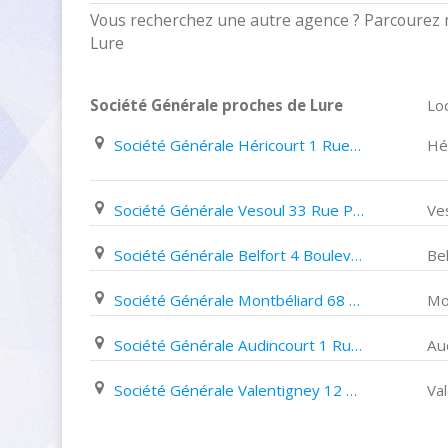
Vous recherchez une autre agence ? Parcourez n
Lure
Société Générale proches de Lure
Loc
Société Générale Héricourt 1 Rue Du Maréchal de Lattre de Tassigny
Hé
Société Générale Vesoul 33 Rue Paul Morel
Ve
Société Générale Belfort 4 Boulevard Carnot
Bel
Société Générale Montbéliard 68 Rue Cuvier
Mo
Société Générale Audincourt 1 Rue Du Doubs
Au
Société Générale Valentigney 12 Grande Rue
Va