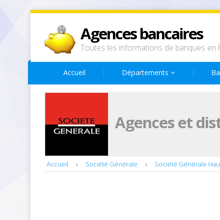
Agences bancaires
Toutes les informations de banques en 
Accueil
Départements
Ba
Agences et dis
Accueil
Société Générale
Société Générale Ha