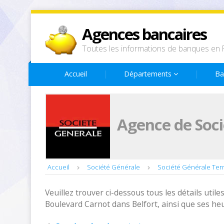
Agences bancaires
Toutes les informations de banques en 
Accueil
Départements
Ba
Agence de Soci
Accueil
Société Générale
Société Générale Terri
Veuillez trouver ci-dessous tous les détails utiles
Boulevard Carnot dans Belfort, ainsi que ses he