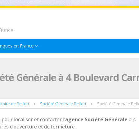
France
nques en France
été Générale à 4 Boulevard Carn
toire de Belfort
Société Générale Belfort
Société Générale Belf
 pour localiser et contacter l'
agence
Société Générale
à 4
ures d'ouverture et de fermeture.