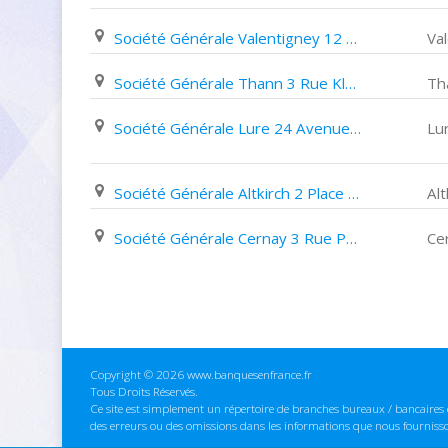
Société Générale Valentigney 12 Grande Rue
Va
Société Générale Thann 3 Rue Kléber
Th
Société Générale Lure 24 Avenue de La République
Lu
Société Générale Altkirch 2 Place de La République
Alt
Société Générale Cernay 3 Rue Poincaré
Ce
Copyright © 2026 www.banquesenfrance.fr
Tous Droits Réservés.
Ce site est simplement un répertoire de branches bureaux / bancaires e
des erreurs ou des omissions dans les informations que nous fourniss