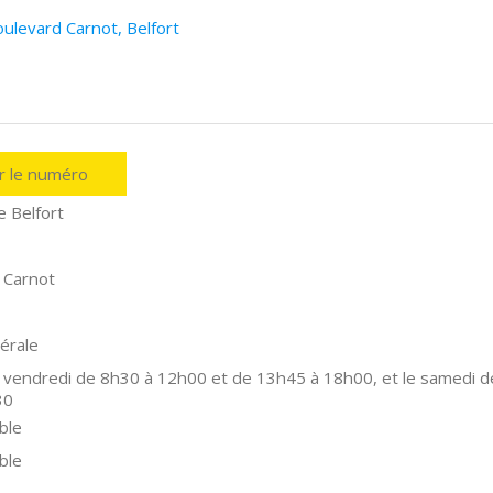
ulevard Carnot, Belfort
er le numéro
e Belfort
 Carnot
érale
 vendredi de 8h30 à 12h00 et de 13h45 à 18h00, et le samedi d
30
ble
ble