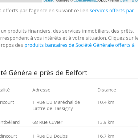
Leaflet
| données ©
OpenStreetMap
/ODbL - rendu
OSM Franc
 offerts par l'agence en suivant ce lien
services offerts par
 produits financiers, des services immobiliers, des prêts,
respondent à vos intérêts et à votre situation. Cliquez sur l
 propos des
produits bancaires de Société Générale offerts à
té Générale près de Belfort
alité
Adresse
Distance
ricourt
1 Rue Du Maréchal de
10.4 km
Lattre de Tassigny
ntbéliard
68 Rue Cuvier
13.9 km
dincourt
1 Rue Du Doubs
16.7 km