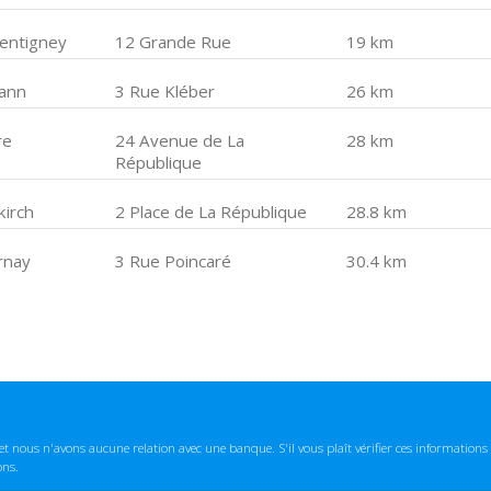
lentigney
12 Grande Rue
19 km
ann
3 Rue Kléber
26 km
re
24 Avenue de La
28 km
République
kirch
2 Place de La République
28.8 km
rnay
3 Rue Poincaré
30.4 km
t nous n'avons aucune relation avec une banque. S'il vous plaît vérifier ces informatio
ons.