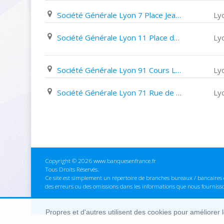
Société Générale Lyon 7 Place Jean Macé
Ly
Société Générale Lyon 11 Place de La Croix Rousse
Ly
Société Générale Lyon 91 Cours Lafayette
Ly
Société Générale Lyon 71 Rue de Marseille
Ly
Copyright © 2026 www.banquesenfrance.fr
Tous Droits Réservés.
Ce site est simplement un répertoire de branches bureaux / bancaires e
des erreurs ou des omissions dans les informations que nous fourniss
Propres et d'autres utilisent des cookies pour améliorer 