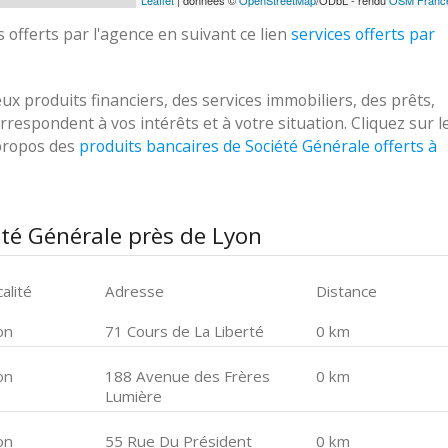
Leaflet
| données ©
OpenStreetMap
/ODbL - rendu
OSM Franc
 offerts par l'agence en suivant ce lien
services offerts par
 produits financiers, des services immobiliers, des prêts,
respondent à vos intérêts et à votre situation. Cliquez sur l
 propos des
produits bancaires de Société Générale offerts à
été Générale près de Lyon
alité
Adresse
Distance
on
71 Cours de La Liberté
0 km
on
188 Avenue des Frères
0 km
Lumière
on
55 Rue Du Président
0 km