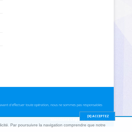
ns avant d'effectuer toute opération, nous ne sommes pas responsables
Mentions Légales & cookies
blicité. Par poursuivre la navigation comprendre que notre