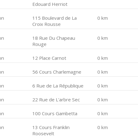
Edouard Herriot
on
115 Boulevard de La
0 km
Croix Rousse
on
18 Rue Du Chapeau
0 km
Rouge
on
12 Place Carnot
0 km
on
56 Cours Charlemagne
0 km
on
6 Rue de La République
0 km
on
22 Rue de L'arbre Sec
0 km
on
100 Cours Gambetta
0 km
on
13 Cours Franklin
0 km
Roosevelt