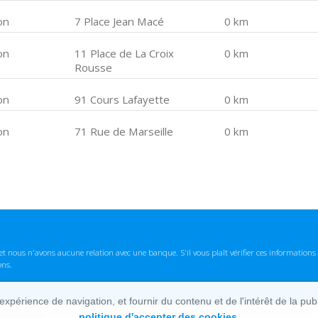
on
7 Place Jean Macé
0 km
on
11 Place de La Croix
0 km
Rousse
on
91 Cours Lafayette
0 km
on
71 Rue de Marseille
0 km
t nous n'avons aucune relation avec une banque. S'il vous plaît vérifier ces informatio
ons.
lexpérience de navigation, et fournir du contenu et de l'intérêt de la pu
politique d'accepter des cookies.