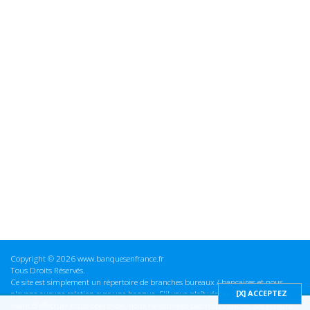
Copyright © 2026 www.banquesenfrance.fr
Tous Droits Réservés.
Ce site est simplement un répertoire de branches bureaux / bancaires et nous
n'avons aucune relation avec une banque. S'il vous plaît vérifier ces informations
avant d'effectuer toute opération, nous ne sommes pas responsables des erreurs