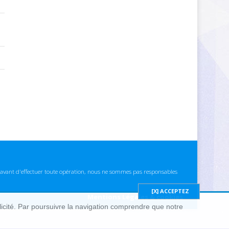
ns avant d'effectuer toute opération, nous ne sommes pas responsables
Mentions Légales & cookies
blicité. Par poursuivre la navigation comprendre que notre