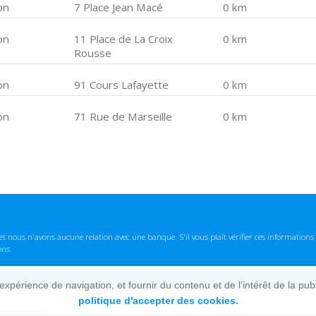
on
7 Place Jean Macé
0 km
on
11 Place de La Croix
0 km
Rousse
on
91 Cours Lafayette
0 km
on
71 Rue de Marseille
0 km
t nous n'avons aucune relation avec une banque. S'il vous plaît vérifier ces informatio
ons.
lexpérience de navigation, et fournir du contenu et de l'intérêt de la pu
politique d'accepter des cookies.