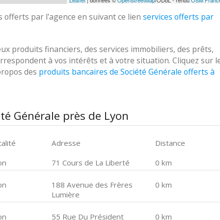
Leaflet
| données ©
OpenStreetMap
/ODbL - rendu
OSM Franc
 offerts par l'agence en suivant ce lien
services offerts par
 produits financiers, des services immobiliers, des prêts,
respondent à vos intérêts et à votre situation. Cliquez sur l
 propos des
produits bancaires de Société Générale offerts à
été Générale près de Lyon
alité
Adresse
Distance
on
71 Cours de La Liberté
0 km
on
188 Avenue des Frères
0 km
Lumière
on
55 Rue Du Président
0 km