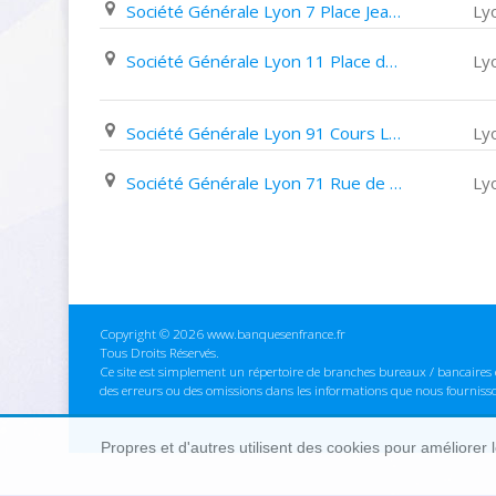
Société Générale Lyon 7 Place Jean Macé
Ly
Société Générale Lyon 11 Place de La Croix Rousse
Ly
Société Générale Lyon 91 Cours Lafayette
Ly
Société Générale Lyon 71 Rue de Marseille
Ly
Copyright © 2026 www.banquesenfrance.fr
Tous Droits Réservés.
Ce site est simplement un répertoire de branches bureaux / bancaires e
des erreurs ou des omissions dans les informations que nous fourniss
Propres et d'autres utilisent des cookies pour améliorer 