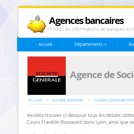
Agences bancaires
Toutes les informations de banques en 
Accueil
Départements
Ba
Agence de Soci
Accueil
Société Générale
Société Générale Rh
Veuillez trouver ci-dessous tous les détails utiles
Cours Franklin Roosevelt dans Lyon, ainsi que s