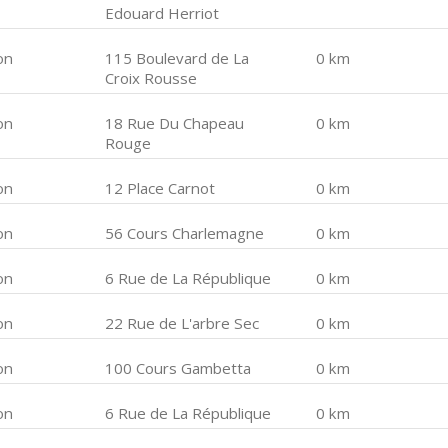
Edouard Herriot
on
115 Boulevard de La
0 km
Croix Rousse
on
18 Rue Du Chapeau
0 km
Rouge
on
12 Place Carnot
0 km
on
56 Cours Charlemagne
0 km
on
6 Rue de La République
0 km
on
22 Rue de L'arbre Sec
0 km
on
100 Cours Gambetta
0 km
on
6 Rue de La République
0 km