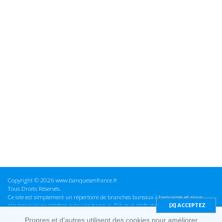
Copyright © 2026 www.banquesenfrance.fr
Tous Droits Réservés.
Ce site est simplement un répertoire de branches bureaux / bancaires et nous
n'avons aucune relation avec une banque. S'il vous plaît vérifier ces informations
avant d'effectuer toute opération, nous ne sommes pas responsables des erreurs
Propres et d'autres utilisent des cookies pour améliorer