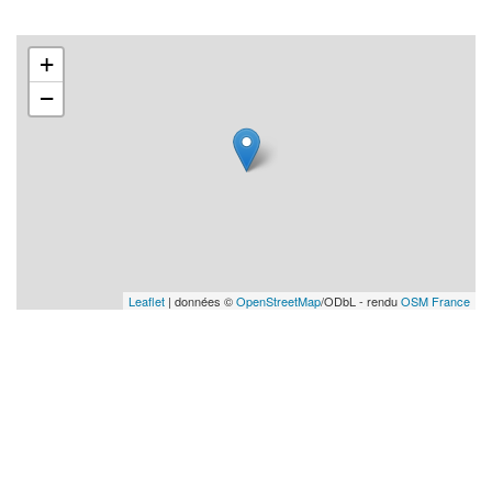
+
−
Leaflet
| données ©
OpenStreetMap
/ODbL - rendu
OSM France