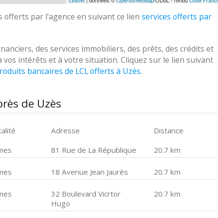
Leaflet
| données ©
OpenStreetMap
/ODbL - rendu
OSM Franc
 offerts par l'agence en suivant ce lien
services offerts par
nciers, des services immobiliers, des prêts, des crédits et
s intérêts et à votre situation. Cliquez sur le lien suivant
roduits bancaires de LCL offerts à Uzès
.
près de Uzès
alité
Adresse
Distance
mes
81 Rue de La République
20.7 km
mes
18 Avenue Jean Jaurès
20.7 km
mes
32 Boulevard Vicrtor
20.7 km
Hugo