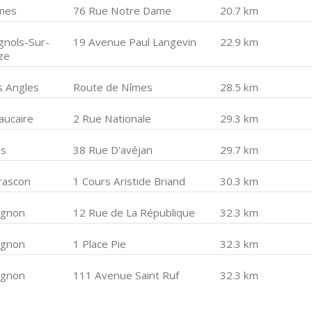
mes
76 Rue Notre Dame
20.7 km
gnols-Sur-
19 Avenue Paul Langevin
22.9 km
ze
s Angles
Route de Nîmes
28.5 km
aucaire
2 Rue Nationale
29.3 km
ès
38 Rue D'avéjan
29.7 km
rascon
1 Cours Aristide Briand
30.3 km
ignon
12 Rue de La République
32.3 km
ignon
1 Place Pie
32.3 km
ignon
111 Avenue Saint Ruf
32.3 km