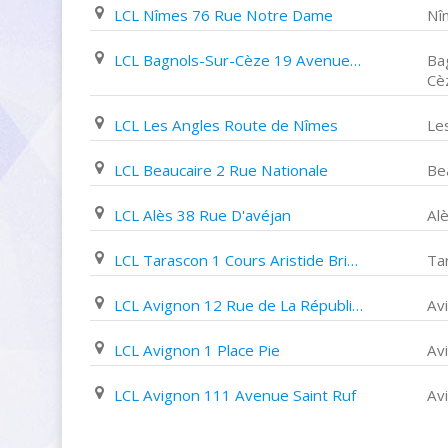
LCL Nîmes 76 Rue Notre Dame
Nî
LCL Bagnols-Sur-Cèze 19 Avenue Paul Langevin
Ba
Cè
LCL Les Angles Route de Nîmes
Le
LCL Beaucaire 2 Rue Nationale
Be
LCL Alès 38 Rue D'avéjan
Al
LCL Tarascon 1 Cours Aristide Briand
Ta
LCL Avignon 12 Rue de La République
Av
LCL Avignon 1 Place Pie
Av
LCL Avignon 111 Avenue Saint Ruf
Av