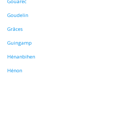
Gouarec
Goudelin
Grâces
Guingamp
Hénanbihen
Hénon