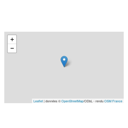
+
−
Leaflet
| données ©
OpenStreetMap
/ODbL - rendu
OSM France