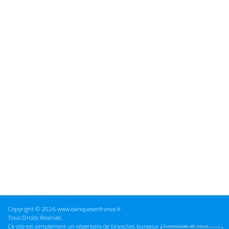
Copyright © 2026 www.banquesenfrance.fr
Tous Droits Réservés.
Ce site est simplement un répertoire de branches bureaux / bancaires et nous