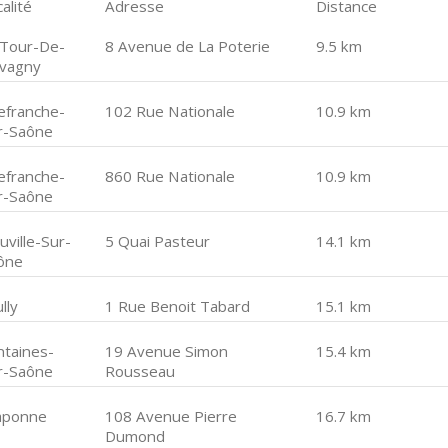
alité
Adresse
Distance
 Tour-De-
8 Avenue de La Poterie
9.5 km
lvagny
lefranche-
102 Rue Nationale
10.9 km
r-Saône
lefranche-
860 Rue Nationale
10.9 km
r-Saône
uville-Sur-
5 Quai Pasteur
14.1 km
ône
lly
1 Rue Benoit Tabard
15.1 km
ntaines-
19 Avenue Simon
15.4 km
r-Saône
Rousseau
aponne
108 Avenue Pierre
16.7 km
Dumond