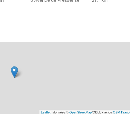
on
6 Avenue de Pressensé
21.1 km
Leaflet
| données ©
OpenStreetMap
/ODbL - rendu
OSM Franc