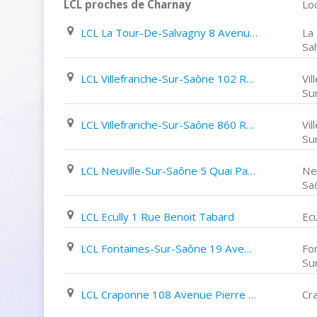
LCL proches de Charnay
Loc
LCL La Tour-De-Salvagny 8 Avenue de La Poterie
La
Sa
LCL Villefranche-Sur-Saône 102 Rue Nationale
Vil
Su
LCL Villefranche-Sur-Saône 860 Rue Nationale
Vil
Su
LCL Neuville-Sur-Saône 5 Quai Pasteur
Ne
Sa
LCL Ecully 1 Rue Benoit Tabard
Ecu
LCL Fontaines-Sur-Saône 19 Avenue Simon Rousseau
Fo
Su
LCL Craponne 108 Avenue Pierre Dumond
Cr