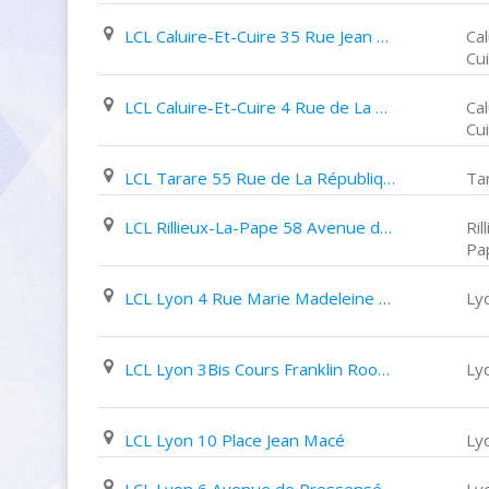
LCL Caluire-Et-Cuire 35 Rue Jean Moulin
Cal
Cu
LCL Caluire-Et-Cuire 4 Rue de La Gare de Cuire
Cal
Cu
LCL Tarare 55 Rue de La République
Ta
LCL Rillieux-La-Pape 58 Avenue de L'europe
Ril
Pa
LCL Lyon 4 Rue Marie Madeleine Fourcade
Ly
LCL Lyon 3Bis Cours Franklin Roosevelt
Ly
LCL Lyon 10 Place Jean Macé
Ly