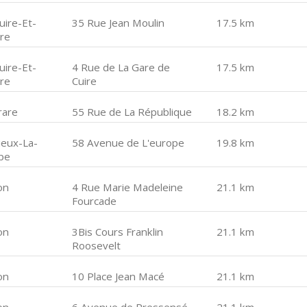
uire-Et-
35 Rue Jean Moulin
17.5 km
ire
uire-Et-
4 Rue de La Gare de
17.5 km
ire
Cuire
rare
55 Rue de La République
18.2 km
lieux-La-
58 Avenue de L'europe
19.8 km
pe
on
4 Rue Marie Madeleine
21.1 km
Fourcade
on
3Bis Cours Franklin
21.1 km
Roosevelt
on
10 Place Jean Macé
21.1 km