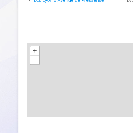
LCL Lyon 6 Avenue de Pressensé
Ly
+
−