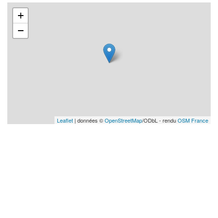
+
−
Leaflet
| données ©
OpenStreetMap
/ODbL - rendu
OSM France