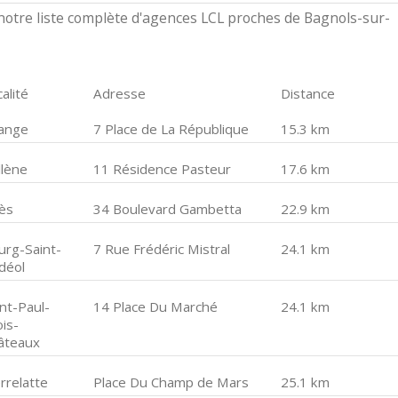
otre liste complète d'agences LCL proches de Bagnols-sur-
alité
Adresse
Distance
ange
7 Place de La République
15.3 km
llène
11 Résidence Pasteur
17.6 km
ès
34 Boulevard Gambetta
22.9 km
urg-Saint-
7 Rue Frédéric Mistral
24.1 km
déol
nt-Paul-
14 Place Du Marché
24.1 km
is-
âteaux
rrelatte
Place Du Champ de Mars
25.1 km