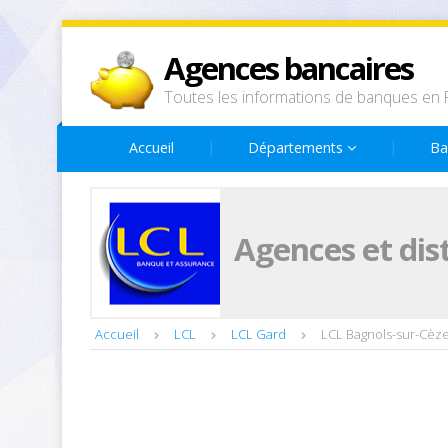
Agences bancaires
Toutes les informations de banques en 
Accueil
Départements
Ba
Agences et dis
Accueil
LCL
LCL Gard
LCL Bagnols-sur-Cèz