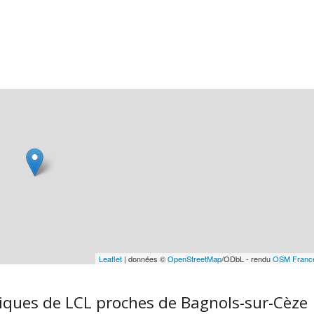
Leaflet
| données ©
OpenStreetMap
/ODbL - rendu
OSM Franc
iques de LCL proches de Bagnols-sur-Cèze