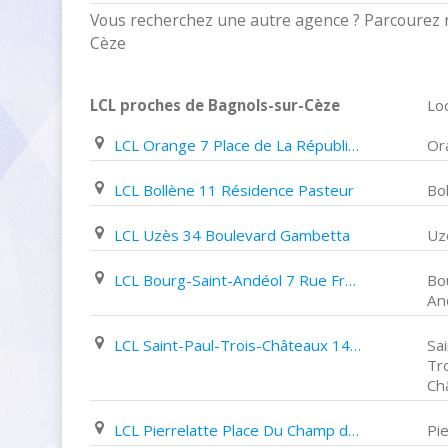
Vous recherchez une autre agence ? Parcourez n
Cèze
LCL proches de Bagnols-sur-Cèze
Loc
LCL Orange 7 Place de La République
Or
LCL Bollène 11 Résidence Pasteur
Bo
LCL Uzès 34 Boulevard Gambetta
Uz
LCL Bourg-Saint-Andéol 7 Rue Frédéric Mistral
Bo
An
LCL Saint-Paul-Trois-Châteaux 14 Place Du Marché
Sai
Tro
Ch
LCL Pierrelatte Place Du Champ de Mars
Pie