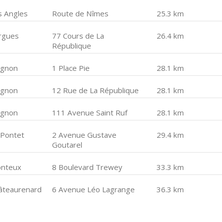
s Angles
Route de Nîmes
25.3 km
rgues
77 Cours de La
26.4 km
République
ignon
1 Place Pie
28.1 km
ignon
12 Rue de La République
28.1 km
ignon
111 Avenue Saint Ruf
28.1 km
 Pontet
2 Avenue Gustave
29.4 km
Goutarel
nteux
8 Boulevard Trewey
33.3 km
âteaurenard
6 Avenue Léo Lagrange
36.3 km