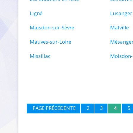
Ligné
Lusanger
Maisdon-sur-Sèvre
Malville
Mauves-sur-Loire
Mésange
Missillac
Moisdon-l
PAGE PRÉCÉDENTE
2
3
4
5